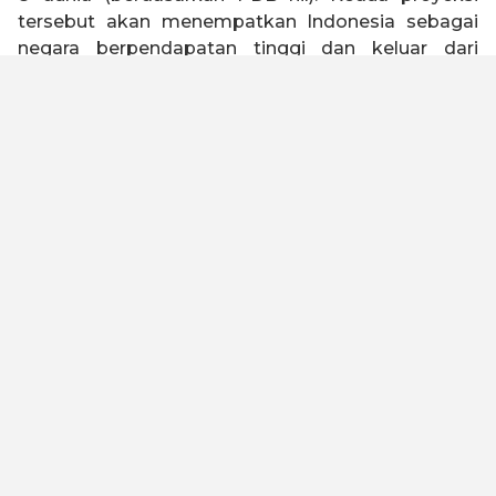
tersebut akan menempatkan Indonesia sebagai
negara berpendapatan tinggi dan keluar dari
jebakan negara kelas menengah (
middle income
trap
).
Indonesia 2045 memiliki visi untuk menjadi negara
tangguh, sejahtera, inklusif, dan berkelanjutan.
Untuk mewujudkan visi tersebut, Kadin Indonesia
telah melakukan kajian dengan melibatkan seluruh
elemen bangsa baik asosiasi, akademisi, serikat
buruh, organisasi keagamaan, pelaku usaha dan
industri untuk merumuskan Peta Jalan Indonesia
Emas 2045. Kami meyakini dengan landasan
filosofi “Gotong Royong” dan “Bhinneka Tunggal
Ika” yang diimplementasikan oleh kualitas SDM
yang unggul, maka visi ini dapat tercapai.
Untuk menjadi negara maju dan lepas dari jebakan
negara kelas menengah, Peta Jalan ini