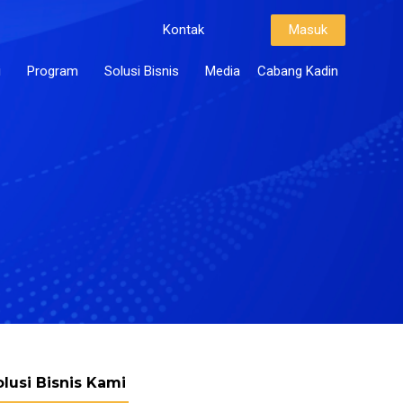
Kontak
Masuk
i
Program
Solusi Bisnis
Media
Cabang Kadin
olusi Bisnis Kami