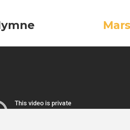
Hymne
Mar